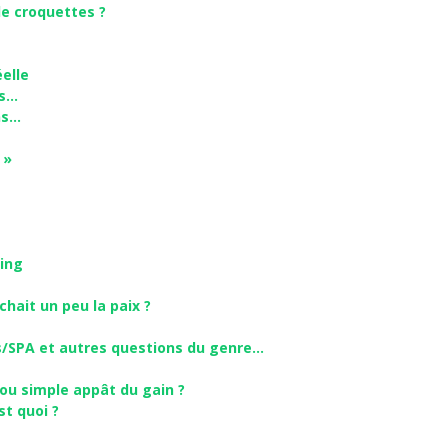
de croquettes ?
éelle
as…
ns…
 »
ring
ichait un peu la paix ?
s/SPA et autres questions du genre…
 ou simple appât du gain ?
st quoi ?