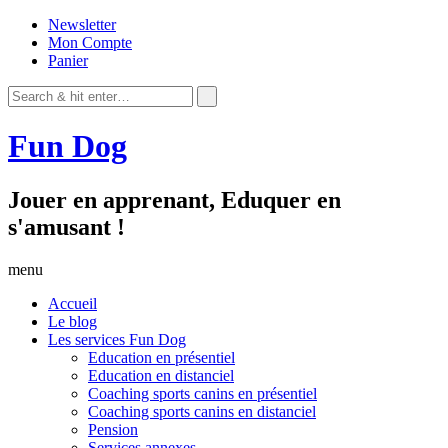
Newsletter
Mon Compte
Panier
Fun Dog
Jouer en apprenant, Eduquer en
s'amusant !
menu
Accueil
Le blog
Les services Fun Dog
Education en présentiel
Education en distanciel
Coaching sports canins en présentiel
Coaching sports canins en distanciel
Pension
Services annexes