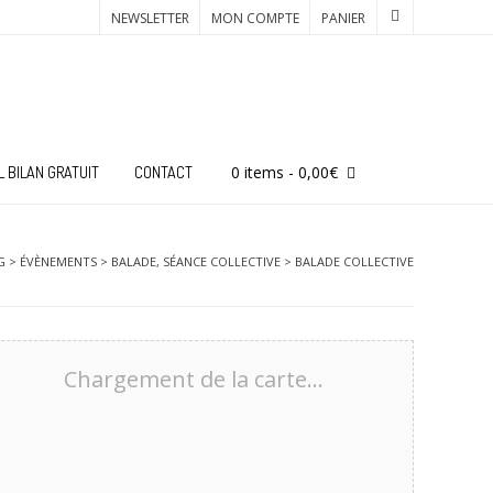
NEWSLETTER
MON COMPTE
PANIER
0 items
- 0,00€
L BILAN GRATUIT
CONTACT
G
>
ÉVÈNEMENTS
>
BALADE
,
SÉANCE COLLECTIVE
>
BALADE COLLECTIVE
Chargement de la carte…